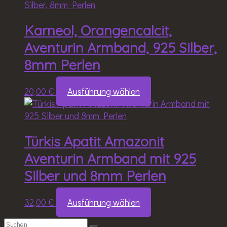
Karneol, Orangencalcit,
Aventurin Armband, 925 Silber,
8mm Perlen
Dieses
20,00
€
Ausführung wählen
Produkt
weist
mehrere
Türkis Apatit Amazonit
Varianten
auf.
Aventurin Armband mit 925
Die
Silber und 8mm Perlen
Optionen
können
auf
Dieses
32,00
€
Ausführung wählen
der
Produkt
Produktseite
weist