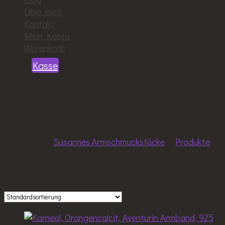
Über mich
Kontakt
Mein Konto
Warenkorb
Kasse
Sommerarmband
Sie sind hier:
Susannes Armschmuckstücke
>
Produkte
>
Sommerarmband
Alle 2 Ergebnisse werden angezeigt