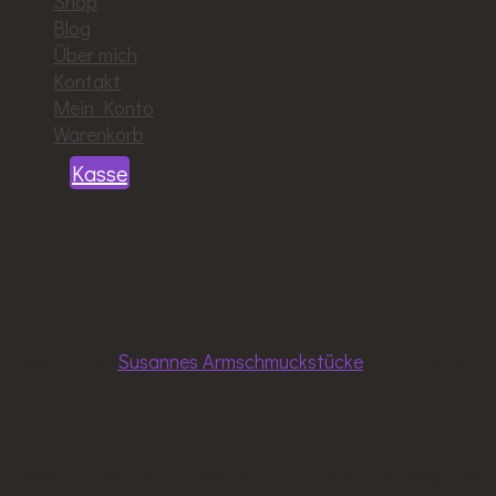
Shop
Blog
Über mich
Kontakt
Mein Konto
Warenkorb
Kasse
Impressum
Sie sind hier:
Susannes Armschmuckstücke
>
Impressum
Impressum
Diese Homepage wird derzeit nicht mehr aktualisiert und