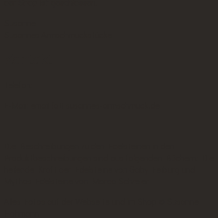
der Shop ist geschlossen.
Susanne
Susannes Armschmuckstücke
Kontakt
Telefon:
E-Mail: email (at) susannes-armschmuck.de
Die Beschreibungen zu den Edelsteinen in den
Produktbeschreibungen sind aus folgenden Büchern: Die
heilende Kraft der Edelsteine von Gaby Feiburg und
Mythos Edelsteine von Marco Schreier
Alles Fotos auf der Webseite und im Shop © Susanne
Hohmann