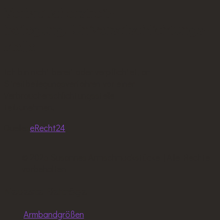
Verbraucher­streit­
beilegung/Universal­schlichtungs­
stelle
Ich bin nicht bereit oder verpflichtet, an
Streitbeilegungsverfahren vor einer
Verbraucherschlichtungsstelle
teilzunehmen.
Quelle:
eRecht24
© 2025 Susannes Armschmuckstücke | Alle Rechte
vorbehalten
Neueste Beiträge
Armbandgrößen