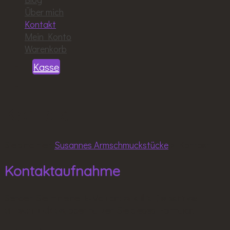
Über mich
Kontakt
Mein Konto
Warenkorb
Kasse
Kontakt
Sie sind hier:
Susannes Armschmuckstücke
>
Kontakt
Kontaktaufnahme
Senden Sie mir eine E-Mail an:
email (at) susannes-
armschmuck.de
, oder nutzen Sie dieses Formular.