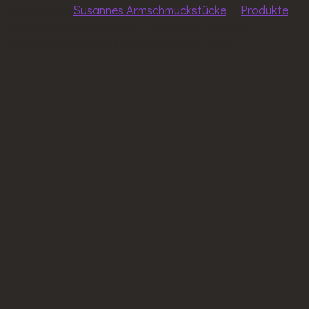
Sie sind hier:
Susannes Armschmuckstücke
>
Produkte
>
Herren Armbänder Unisex, Tigerauge, Malachit,
Amazonit, Apatit, Sterlingsilber, 8mm Perlen