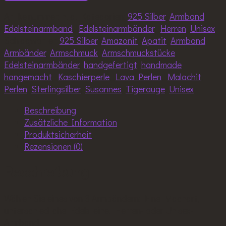
Unisex,
Tigerauge,
Artikelnummer:
n. a.
Kategorien:
925 Silber
,
Armband
,
Malachit,
Edelsteinarmband
,
Edelsteinarmbänder
,
Herren
,
Unisex
Amazonit,
Schlagwörter:
925 Silber
,
Amazonit
,
Apatit
,
Armband
,
Apatit,
Armbänder
,
Armschmuck
,
Armschmuckstücke
,
Sterlingsilber,
Edelsteinarmbänder
,
handgefertigt
,
handmade
,
8mm
hangemacht
,
Kaschierperle
,
Lava Perlen
,
Malachit
,
Perlen
Perlen
,
Sterlingsilber
,
Susannes
,
Tigerauge
,
Unisex
Menge
Beschreibung
Zusätzliche Information
Produktsicherheit
Rezensionen (0)
Beschreibung
Wählen Sie eines von 3 Armbändern: Eine Machart,
unterschiedliche Edelsteine. Herren- oder Unisex-
Armband.