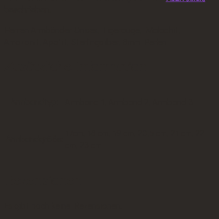
beschrieben.
Herren Armbänder Unisex, Tigerauge, Malachit,
Amazonit, Apatit, Sterlingsilber, 8mm Perlen
Zusätzliche Information
Armbandtyp:
Armband 1, Armband 2, Armband 3
17cm, 18 cm, 19 cm, 20,5 cm, 21 cm, 22
Armbandgröße:
cm, 23 cm
Rezensionen
Es gibt noch keine Rezensionen.