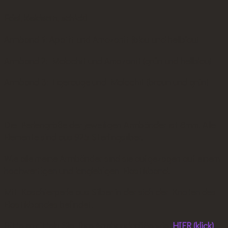
Edel, kleidsam, schick!
Armband 1: Apatit und Amazonit (blau und hellblau)
Armband 2: Malachit und Amazonit (grün und hellblau)
Armband 3: Tigerauge und Malachit (braun und grün)
Die Perlengröße der jeweiligen Armbänder ist 8mm. Alle
Elemente sind aus 925 Sterlingsilber.
Wie alle meine Armbänder sind sie aufgezogen auf einem
hochwertigen und langlebigen Elastikband.
Mit Kaschierperle aus Silber in der sich der Knoten des
Elastikbandes befindet.
Bitte ermitteln Sie Ihre Armbandgröße wie
HIER (klick)