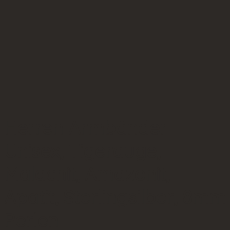
Herren Armbänder
Unisex, Tigerauge,
Malachit, Amazonit,
Apatit, Sterlingsilber, 8mm
Perlen