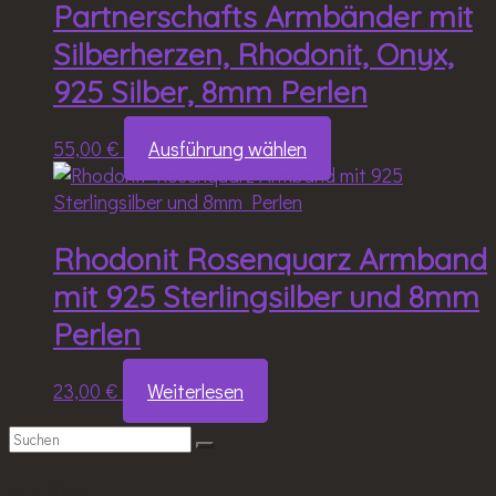
Partnerschafts Armbänder mit
Varianten
auf.
Silberherzen, Rhodonit, Onyx,
Die
925 Silber, 8mm Perlen
Optionen
können
auf
Dieses
55,00
€
Ausführung wählen
der
Produkt
Produktseite
weist
gewählt
mehrere
werden
Rhodonit Rosenquarz Armband
Varianten
auf.
mit 925 Sterlingsilber und 8mm
Die
Perlen
Optionen
können
auf
23,00
€
Weiterlesen
der
Produktseite
gewählt
Archive
werden