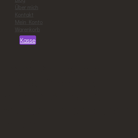
Über mich
Kontakt
Mein Konto
Warenkorb
Kasse
Herren Armbänder
Unisex, Tigerauge,
Malachit, Amazonit,
Apatit, Sterlingsilber, 8mm
Perlen