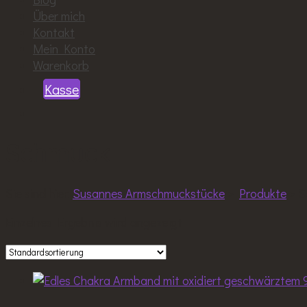
Über mich
Kontakt
Mein Konto
Warenkorb
Kasse
Schmuck
Sie sind hier:
Susannes Armschmuckstücke
>
Produkte
>
S
Einzelnes Ergebnis wird angezeigt