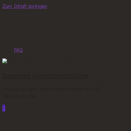
Zum Inhalt springen
Kontakt: email (at) susannes-armschmuck.de
FAQ
Susannes Armschmuckstücke
Handgefertigte Edelsteinarmbänder mit 925
Silberelementen
0
Insgesamt
0,00 €